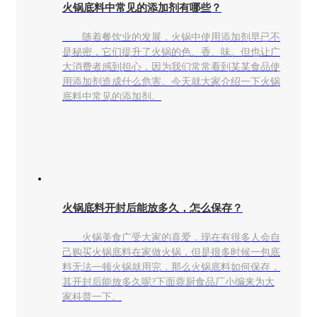
火锅底料中常见的添加剂有哪些？
随着餐饮业的发展，火锅中使用添加剂早已不
是秘密，它们提升了火锅的色、香、味。但也让广
大消费者感到担心，因为我们常常看到某某食品使
用添加剂造成什么危害。今天就大家介绍一下火锅
底料中常见的添加剂。
火锅底料开封后能放多久，怎么保存？
火锅美食广受大家的喜爱，现在有很多人会自
己购买火锅底料在家做火锅，但是很多时候一包底
料无法一顿火锅就用完，那么火锅底料如何保存，
其开封后能放多久呢?下面蓉厨食品厂小编来为大
家科普一下。